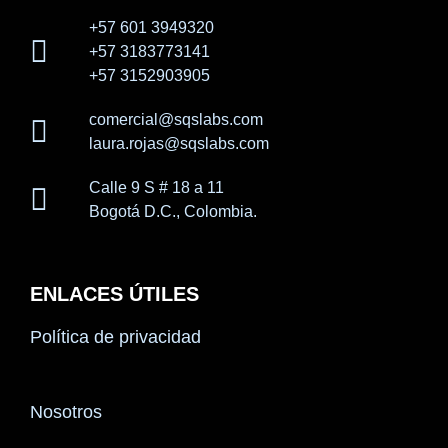
+57 601 3949320
+57 3183773141
+57 3152903905
comercial@sqslabs.com
laura.rojas@sqslabs.com
Calle 9 S # 18 a 11
Bogotá D.C., Colombia.
ENLACES ÚTILES
Política de privacidad
Nosotros