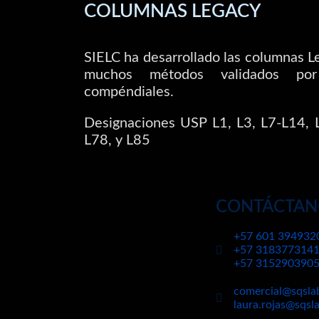
COLUMNAS LEGACY
SIELC ha desarrollado las columnas Le
muchos métodos validados por
compéndiales.
Designaciones USP L1, L3, L7-L14, L
L78, y L85
CONTÁCTAN
+57 601 394932
+57 318377314
+57 315290390
comercial@sqsla
laura.rojas@sqsl