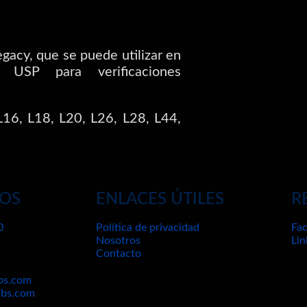
gacy, que se puede utilizar en
 USP para verificaciones
16, L18, L20, L26, L28, L44,
OS
ENLACES ÚTILES
R
0
Política de privacidad
Fa
1
Nosotros
Lin
5
Contacto
bs.com
abs.com