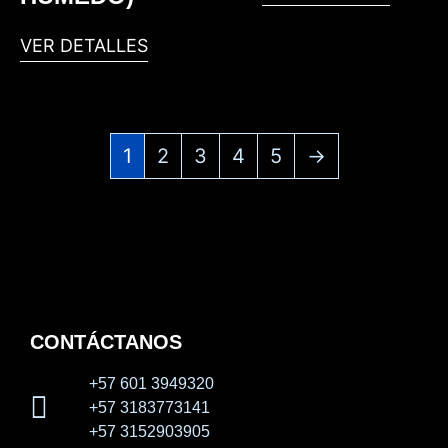
VER DETALLES
1
2
3
4
5
→
CONTÁCTANOS
+57 601 3949320
+57 3183773141
+57 3152903905