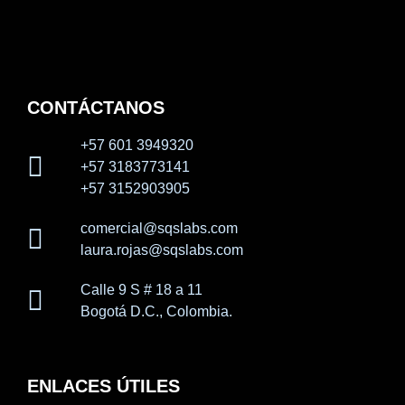
CONTÁCTANOS
+57 601 3949320
+57 3183773141
+57 3152903905
comercial@sqslabs.com
laura.rojas@sqslabs.com
Calle 9 S # 18 a 11
Bogotá D.C., Colombia.
ENLACES ÚTILES