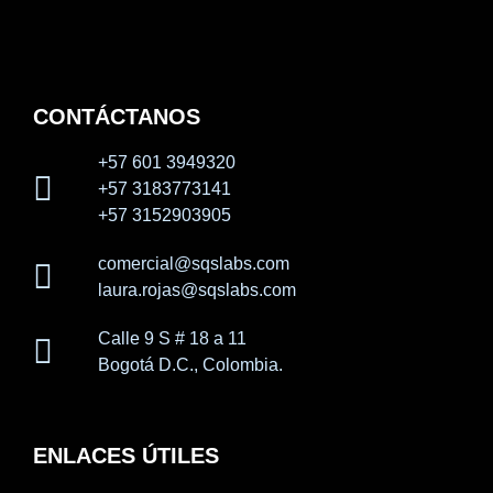
CONTÁCTANOS
+57 601 3949320
+57 3183773141
+57 3152903905
comercial@sqslabs.com
laura.rojas@sqslabs.com
Calle 9 S # 18 a 11
Bogotá D.C., Colombia.
ENLACES ÚTILES